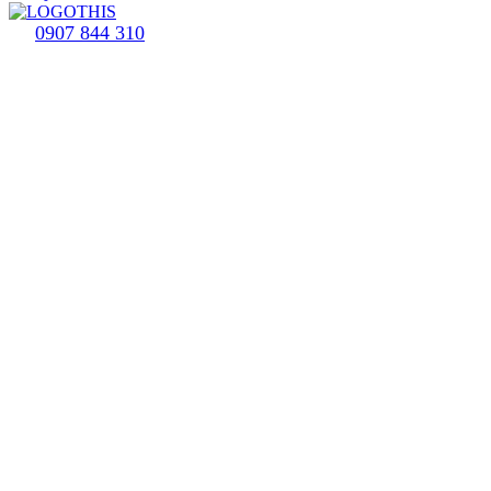
0907 844 310
Plastové okná SCHÜCO
Prečo povedať ÁNO
AI marketingu?