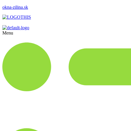
okna-zilina.sk
Menu