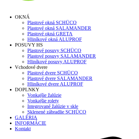
OKNÁ
Plastové okná SCHÜCO
Plastové okná SALAMANDER
Plastové okná GRETA
Hliníkové okná ALUPROF
POSUVY HS
Plastové posuvy SCHÜCO
Plastové posuvy SALAMANDER
Hliníkové posuvy ALUPROF
Vchodové dvere
Plastové dvere SCHÜCO
Plastové dvere SALAMANDER
Hliníkové dvere ALUPROF
DOPLNKY
Vonkajšie žalúzie
Vonkajšie rolety
Integrované žalúzie v skle
Sklenené zábradlie SCHÜCO
GALÉRIA
INFORMÁCIE
Kontakt